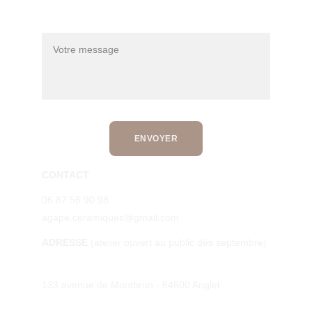
Message*
ENVOYER
CONTACT
06 87 56 90 98
agape.ceramiques@gmail.com
ADRESSE 
(atelier ouvert au public dès septembre)
133 avenue de Montbrun - 64600 Anglet